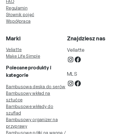
FAQ
Regulamin
Słownik pojęć
Współpraca
Marki
Znajdziesz nas
Veliatte
Veliatte
Make Life Simple
Instagram
Facebook
Polecane produkty
i
MLS
kategorie
Instagram
Facebook
Bambusowa deska do serów
Bambusowy wkład na
sztućce
Bambusowe wkłady do
szuflad
Bambusowy organizer na
przyprawy
Bambusowe półki na wannę /