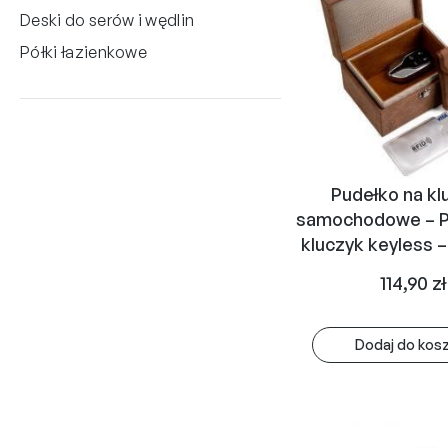
Deski do serów i wędlin
Półki łazienkowe
Pudełko na kl
samochodowe – P
kluczyk keyless 
114,90
zł
Dodaj do kos