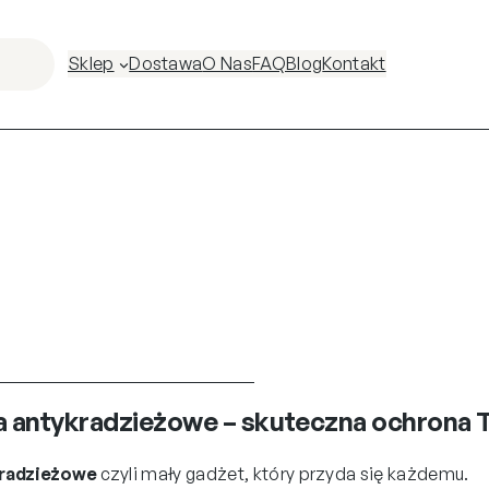
Sklep
Dostawa
O Nas
FAQ
Blog
Kontakt
 antykradzieżowe – skuteczna ochrona Tw
kradzieżowe
czyli mały gadżet, który przyda się każdemu.