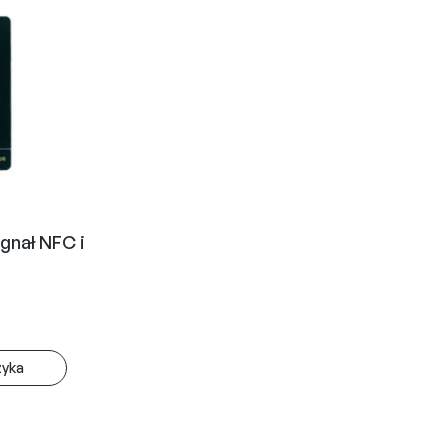
gnał NFC i
zyka