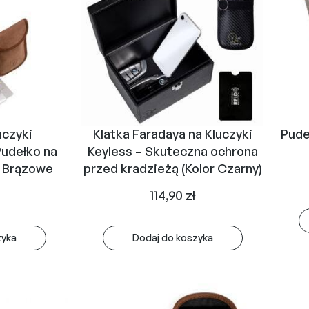
uczyki
Klatka Faradaya na Kluczyki
Pude
udełko na
Keyless – Skuteczna ochrona
– Brązowe
przed kradzieżą (Kolor Czarny)
114,90
zł
zyka
Dodaj do koszyka