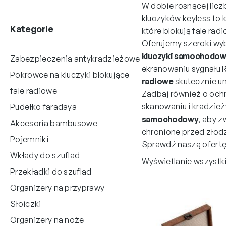
W dobie rosnącej li
kluczyków keyless to 
Kategorie
które blokują fale rad
Oferujemy szeroki wyb
kluczyki samochodo
Zabezpieczenia antykradzieżowe
ekranowaniu sygnału 
Pokrowce na kluczyki blokujące
radiowe
skutecznie un
fale radiowe
Zadbaj również o och
skanowaniu i kradzież
Pudełko faradaya
samochodowy
, aby 
Akcesoria bambusowe
chronione przed złod
Pojemniki
Sprawdź naszą ofertę
Wkłady do szuflad
Wyświetlanie wszystki
Przekładki do szuflad
Organizery na przyprawy
Słoiczki
Organizery na noże