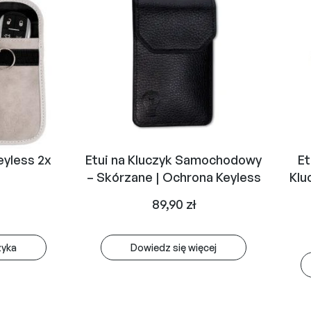
eyless 2x
Etui na Kluczyk Samochodowy
Et
– Skórzane | Ochrona Keyless
Klu
89,90
zł
zyka
Dowiedz się więcej