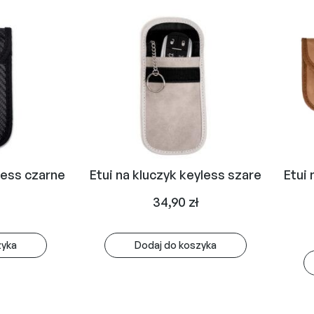
less czarne
Etui na kluczyk keyless szare
Etui 
34,90
zł
zyka
Dodaj do koszyka