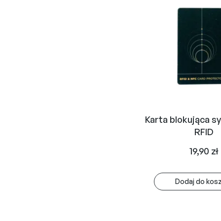
Karta blokująca sy
RFID
19,90
zł
Dodaj do kos