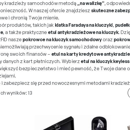
czby kradzieży samochodów metodą
„na walizkę”
, odpowied
konieczność. W naszej ofercie znajdziesz
skuteczne zabezp
iowe i chronią Twoje mienie.
ór produktów, takich jak
klatka Faradaya na kluczyki
,
pudełk
we
, a także praktyczne
etui antykradzieżowe na kluczyk
. Dzi
RFID nasze
pokrowce na kluczyk samochodowy
oraz
pokrowc
iemożliwiają przechwycenie sygnału i zdalne odblokowanie
ronę swoich finansów –
etui na karty kredytowe antykradz
y danych z kart płatniczych. Wybierz
etui na kluczyk keyless
zwiększyć bezpieczeństwo i mieć pewność, że Twoje dane 
ziejami.
 i zabezpiecz się przed nowoczesnymi metodami kradzież
ch wyników: 13