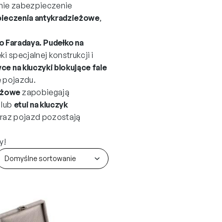
nie zabezpieczenie
ieczenia antykradzieżowe
,
o Faradaya.
Pudełko na
ęki specjalnej konstrukcji i
e na kluczyki blokujące fale
 pojazdu.
ieżowe
zapobiegają
lub
etui na kluczyk
oraz pojazd pozostają
y!